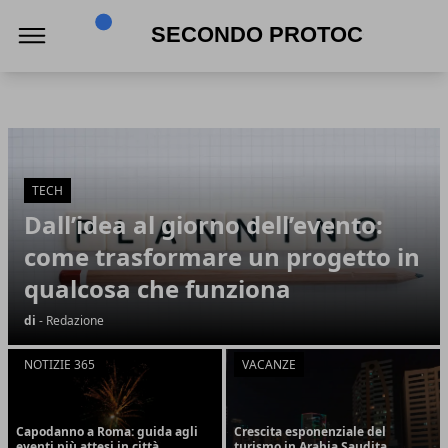
Secondo Protocollo
Secondo Protocollo
Articoli in Evidenza
TECH
Dall’idea al giorno dell’evento:
come trasformare un progetto in
qualcosa che funziona
di
- Redazione
NOTIZIE 365
VACANZE
Capodanno a Roma: guida agli
Crescita esponenziale del
eventi più attesi in città
turismo in Arabia Saudita