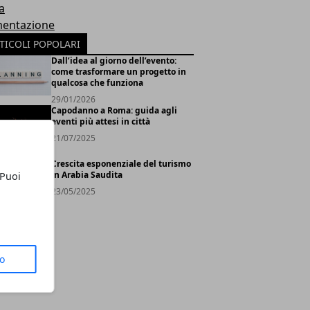
a
mentazione
TICOLI POPOLARI
Dall’idea al giorno dell’evento:
come trasformare un progetto in
qualcosa che funziona
29/01/2026
Capodanno a Roma: guida agli
eventi più attesi in città
21/07/2025
Crescita esponenziale del turismo
in Arabia Saudita
 Puoi
23/05/2025
to