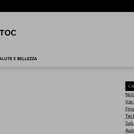
ALUTE E BELLEZZA
CA
Not
Vac
Fin
Tec
Sal
Aut