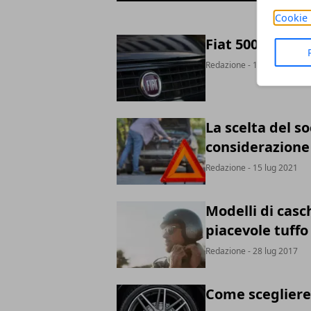
Cookie 
Fiat 500 tra le 
Redazione
- 13 giu 2022
La scelta del so
considerazione
Redazione
- 15 lug 2021
Modelli di casc
piacevole tuffo
Redazione
- 28 lug 2017
Come scegliere