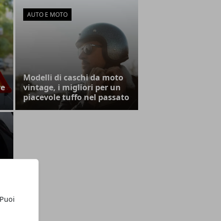
AUTO E MOTO
Modelli di caschi da moto
re
vintage, i migliori per un
piacevole tuffo nel passato
 Puoi