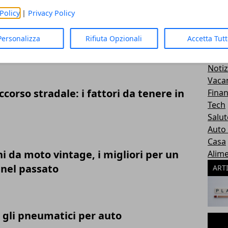
Policy
|
Privacy Policy
più richieste in Europa ad Aprile 2022
Personalizza
Rifiuta Opzionali
Accetta Tut
CAT
Notiz
Vaca
ccorso stradale: i fattori da tenere in
Fina
Tech
Salut
Auto
Casa
hi da moto vintage, i migliori per un
Alim
 nel passato
ART
 gli pneumatici per auto