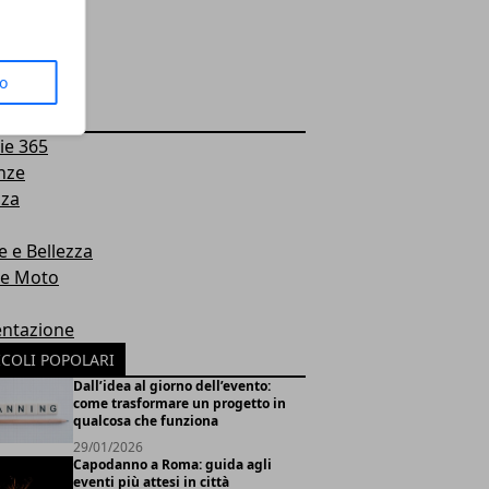
to
EGORIE
ie 365
nze
nza
e e Bellezza
 e Moto
entazione
ICOLI POPOLARI
Dall’idea al giorno dell’evento:
come trasformare un progetto in
qualcosa che funziona
29/01/2026
Capodanno a Roma: guida agli
eventi più attesi in città