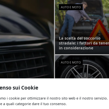
AUTO E MOTO
La scelta del soccorso
stradale: i fattori da tene
in considerazione
AUTO E MOTO
hieste in Europa
enso sui Cookie
Come scegliere gli
amo i cookie per ottimizzare il nostro sito web e il nostro servizio.
pneumatici per auto
re a quali categorie dare il tuo consenso.