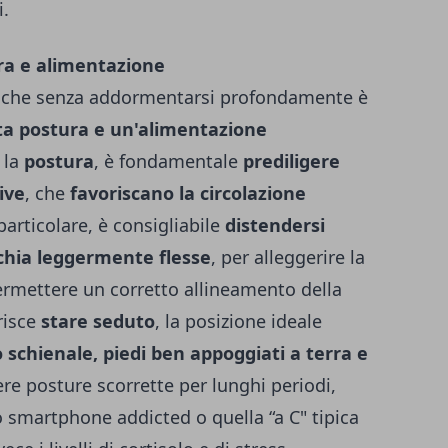
i.
ra e alimentazione
nche senza addormentarsi profondamente è
ta postura e un'alimentazione
 la
postura
, è fondamentale
prediligere
ive
, che
favoriscano la circolazione
 particolare, è consigliabile
distendersi
cchia leggermente flesse
, per alleggerire la
ermettere un corretto allineamento della
risce
stare seduto
, la posizione ideale
o schienale, piedi ben appoggiati a terra e
e posture scorrette per lunghi periodi,
o smartphone addicted o quella “a C" tipica