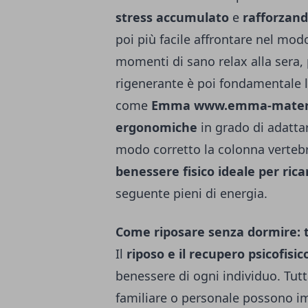
stress accumulato
e
rafforzand
poi più facile affrontare nel mod
momenti di sano relax alla sera, 
rigenerante è poi fondamentale l
come
Emma
www.emma-matera
ergonomiche
in grado di adatta
modo corretto la colonna vertebr
benessere fisico ideale per rica
seguente pieni di energia.
Come riposare senza dormire: 
Il
riposo e il recupero psicofisic
benessere di ogni individuo. Tutta
familiare o personale possono im