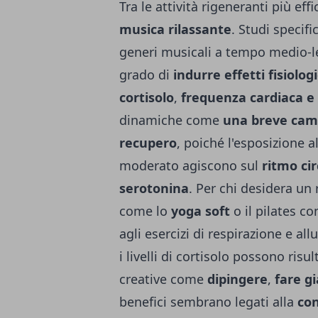
Tra le attività rigeneranti più eff
musica rilassante
. Studi specif
generi musicali a tempo medio-le
grado di
indurre effetti fisiologi
cortisolo
,
frequenza cardiaca e
dinamiche come
una breve cam
recupero
, poiché l'esposizione a
moderato agiscono sul
ritmo cir
serotonina
.
Per chi desidera un 
come lo
yoga soft
o il pilates c
agli esercizi di respirazione e a
i livelli di cortisolo possono risu
creative come
dipingere
,
fare gi
benefici sembrano legati alla
con