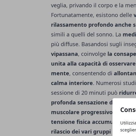
veglia, privando il corpo e la men
Fortunatamente, esistono delle
rilassamento
profondo
anche 
simili a quelli del sonno.
La
medi
più diffuse. Basandosi sugli ins
vipassana
, coinvolge
la consape
unita alla capacità di osservar
mente
, consentendo di
allontan
calma interiore
. Numerosi stud
sessione di 20 minuti può
ridurr
profonda sensazione di rilass
Cons
muscolare
progressivo
possono 
tensione fisica accumulatasi
. A
Utilizzi
sceglie
rilascio dei vari gruppi muscola