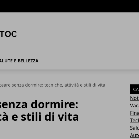
ALUTE E BELLEZZA
are senza dormire: tecniche, attività e stili di vita
CA
Not
senza dormire:
Vac
à e stili di vita
Fin
Tec
Sal
Aut