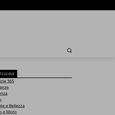
Cerca
TEGORIE
izie 365
anze
anza
h
ute e Bellezza
o e Moto