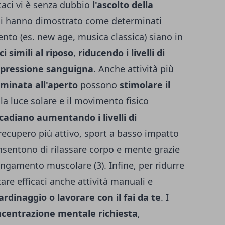
icaci vi è senza dubbio
l'ascolto della
ici hanno dimostrato come determinati
nto (es. new age, musica classica) siano in
ci simili al riposo
,
riducendo i livelli di
 pressione sanguigna
.
Anche attività più
minata all'aperto
possono
stimolare il
lla luce solare e il movimento fisico
cadiano aumentando i livelli di
recupero più attivo, sport a basso impatto
onsentono di rilassare corpo e mente grazie
llungamento muscolare (3).
Infine, per ridurre
ltare efficaci anche attività manuali e
ardinaggio o lavorare con il fai da te
. I
centrazione mentale richiesta
,