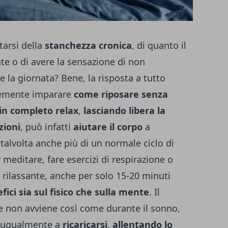
tarsi della
stanchezza cronica
, di quanto il
e o di avere la sensazione di non
 la giornata? Bene, la risposta a tutto
cemente imparare
come riposare senza
in completo relax
,
lasciando libera la
zioni
, può infatti
aiutare il corpo
a
talvolta anche più di un normale ciclo di
 meditare, fare esercizi di respirazione o
rilassante, anche per solo 15-20 minuti
fici sia sul fisico che sulla mente
.
Il
 non avviene così come durante il sonno,
no ugualmente a
ricaricarsi
,
allentando lo