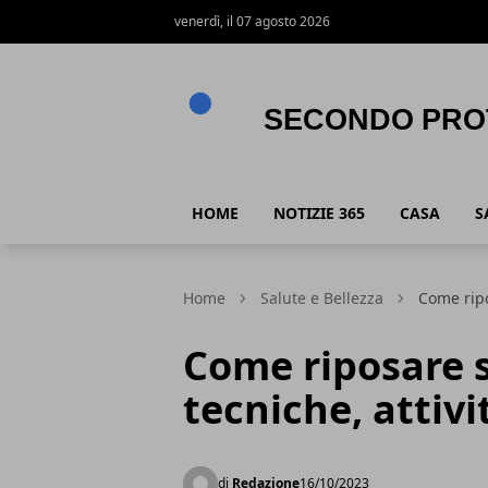
venerdì, il 07 agosto 2026
Secondo Protocollo
HOME
NOTIZIE 365
CASA
S
Home
Salute e Bellezza
Come ripos
Come riposare 
tecniche, attivit
di
Redazione
16/10/2023