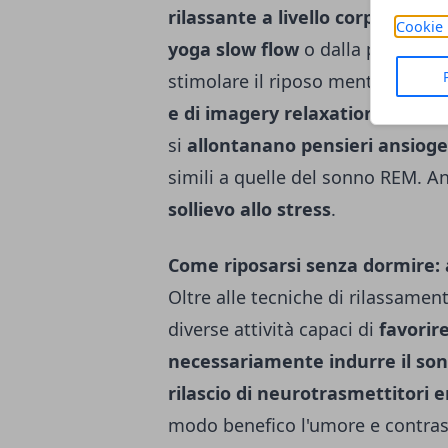
rilassante a livello
corporeo
par
Cookie 
yoga slow flow
o dalla pratica d
stimolare il riposo mentale sono
e di imagery relaxation
. Immagi
si
allontanano pensieri ansioge
simili a quelle del sonno REM. 
sollievo allo stress
.
Come riposarsi senza dormire: a
Oltre alle tecniche di rilassamen
diverse attività capaci di
favorire
necessariamente indurre il so
rilascio di neurotrasmettitori 
modo benefico l'umore e contrast