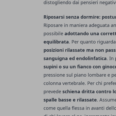
distogliendo dai pensieri negativ
Riposarsi senza dormire: postu
Riposare in maniera adeguata a
possibile
adottando una corret
equilibrata
.
Per quanto riguarda
posizioni rilassate
ma non pass
sanguigna ed endolinfatica
. In
supini o su un fianco con gino
pressione sul piano lombare e p
colonna vertebrale. Per chi prefe
prevede
schiena dritta contro l
spalle basse e rilassate
.
Assumer
come quella flessa in avanti dell