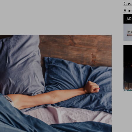
Cas
Ali
AR