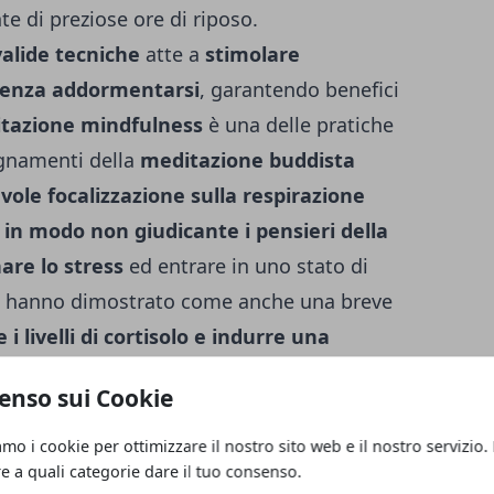
te di preziose ore di riposo.
valide tecniche
atte a
stimolare
senza addormentarsi
, garantendo benefici
tazione mindfulness
è una delle pratiche
egnamenti della
meditazione buddista
vole focalizzazione sulla respirazione
e in modo non giudicante i pensieri della
are lo stress
ed entrare in uno stato di
i hanno dimostrato come anche una breve
e i livelli di cortisolo e indurre una
amento
.
Anche le
tecniche di rilassamento
enso sui Cookie
stimolare il riposo,
contrastando la
ttraverso la
contrazione controllata
e il
amo i cookie per ottimizzare il nostro sito web e il nostro servizio.
re a quali categorie dare il tuo consenso.
ri
, dai piedi al viso, si ottiene un
effetto