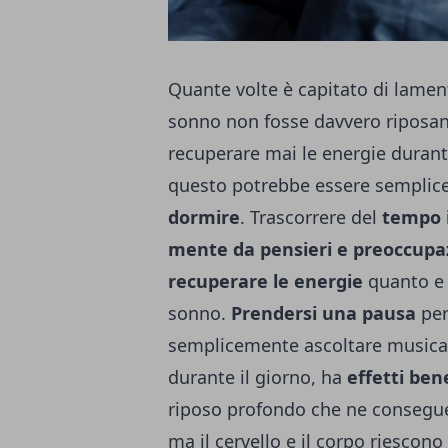
Quante volte è capitato di lamen
sonno non fosse davvero riposant
recuperare mai le energie durante
questo potrebbe essere sempli
dormire
.
Trascorrere del
tempo 
mente
da pensieri e preoccupa
recuperare le energie
quanto e 
sonno.
Prendersi una pausa
per
semplicemente ascoltare musica 
durante il giorno, ha
effetti bene
riposo profondo che ne consegue
ma il cervello e il corpo riesco