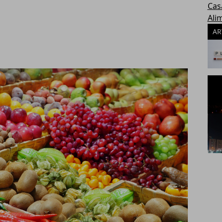
Cas
Ali
AR