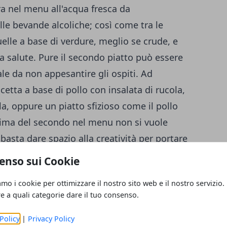
ra nel menu all'acqua fresca da
le bevande alcoliche; così come tra le
lle a base di verdure, meglio se crude, e
a salute. Pure il secondo piatto può essere
le da non appesantire gli ospiti. Ad
etta a base di pollo con insalata di rucola,
ola, oppure un piatto sfizioso come il pollo
ima del secondo nel menu non si vuole
 basta dare spazio alla creatività per portare
come un'insalata di riso con tonno e fagioli,
enso sui Cookie
sta con rucola e bresaola, la pasta alla
amo i cookie per ottimizzare il nostro sito web e il nostro servizio.
ni, l'insalata di riso integrale con polpo,
re a quali categorie dare il tuo consenso.
 vegetariana. In presenza di ospiti a casa
are il dolce, ma anche in questo caso
Policy
|
Privacy Policy