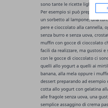
sono tante le ricette light per saz
Per esempio si può preparare una
un sorbetto al lampone, una torta
pere e cioccolato alla cannella, 
senza burro e senza uova, crostata
muffin con gocce di cioccolato ch
facili da realizzare, ma gustosi e
con le gocce di cioccolato ci son
quelli allo yogurt a quelli ai mirt
banana, alla mela oppure i muffi
dessert preparando ad esempio u
cotta allo yogurt con gelatina all
alle fragole senza uova, una gus
semplice assaggino di crema pas