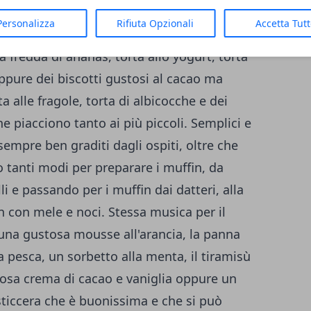
iare gli invitati senza rinunciare al gusto.
Personalizza
Rifiuta Opzionali
Accetta Tut
 torta di carote e mandorle senza burro,
 fredda di ananas, torta allo yogurt, torta
oppure dei biscotti gustosi al cacao ma
 alle fragole, torta di albicocche e dei
e piacciono tanto ai più piccoli. Semplici e
 sempre ben graditi dagli ospiti, oltre che
o tanti modi per preparare i muffin, da
illi e passando per i muffin dai datteri, alla
n con mele e noci. Stessa musica per il
na gustosa mousse all'arancia, la panna
a pesca, un sorbetto alla menta, il tiramisù
tosa crema di cacao e vaniglia oppure un
ticcera che è buonissima e che si può