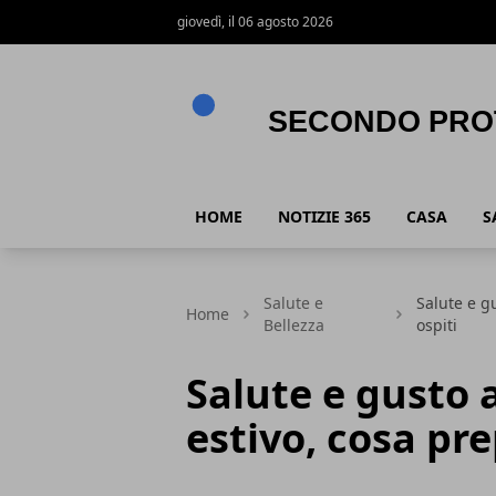
giovedì, il 06 agosto 2026
Secondo Protocollo
HOME
NOTIZIE 365
CASA
S
Salute e
Salute e g
Home
Bellezza
ospiti
Salute e gusto 
estivo, cosa pre