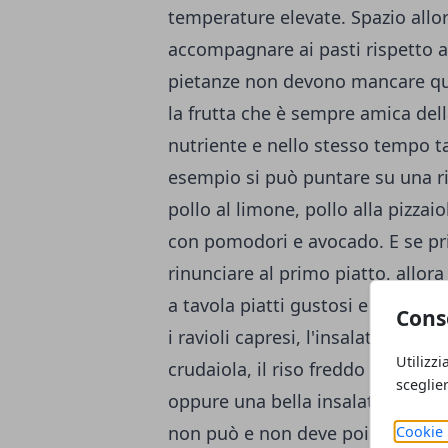
temperature elevate. Spazio allo
accompagnare ai pasti rispetto al
pietanze non devono mancare que
la frutta che è sempre amica dell
nutriente e nello stesso tempo ta
esempio si può puntare su una ric
pollo al limone, pollo alla pizzai
con pomodori e avocado. E se pr
rinunciare al primo piatto, allora
a tavola piatti gustosi e leggeri 
Cons
i ravioli capresi, l'insalata di pa
Utilizzi
crudaiola, il riso freddo ai pepero
sceglie
oppure una bella insalata di riso
non può e non deve poi mai manc
Cookie 