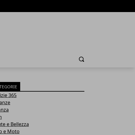
Cerca
TEGORIE
izie 365
anze
anza
h
ute e Bellezza
o e Moto