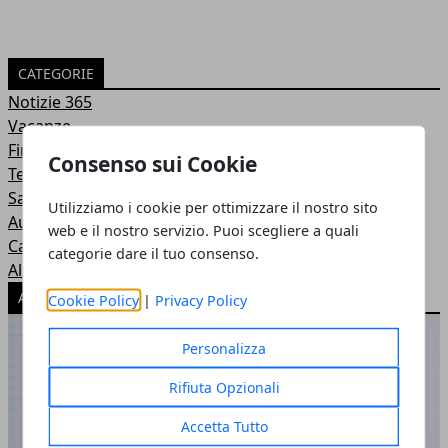
CATEGORIE
Notizie 365
Vacanze
Finanza
Consenso sui Cookie
Tech
Salute e Bellezza
Utilizziamo i cookie per ottimizzare il nostro sito
Auto e Moto
web e il nostro servizio. Puoi scegliere a quali
Casa
categorie dare il tuo consenso.
Alimentazione
ARTICOLI POPOLARI
Cookie Policy
|
Privacy Policy
Personalizza
Rifiuta Opzionali
Accetta Tutto