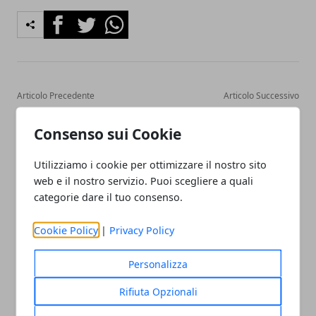
Facebook
Twitter
Whatsapp
Articolo Precedente
Articolo Successivo
Cosa s’intende per brand
Con quale auto andare in
identity?
vacanza?
Consenso sui Cookie
Utilizziamo i cookie per ottimizzare il nostro sito
web e il nostro servizio. Puoi scegliere a quali
categorie dare il tuo consenso.
Cookie Policy
|
Privacy Policy
Redazione
Personalizza
Rifiuta Opzionali