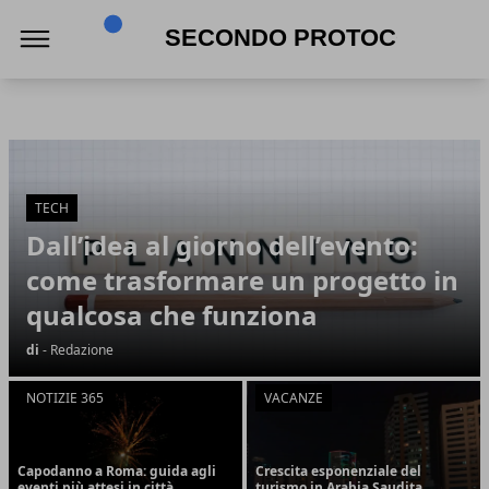
Secondo Protocollo
Secondo Protocollo
Articoli in Evidenza
TECH
Dall’idea al giorno dell’evento:
come trasformare un progetto in
qualcosa che funziona
di
- Redazione
NOTIZIE 365
VACANZE
Capodanno a Roma: guida agli
Crescita esponenziale del
eventi più attesi in città
turismo in Arabia Saudita