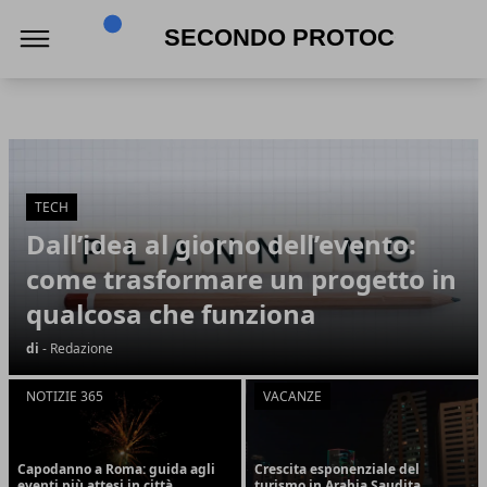
Secondo Protocollo
Secondo Protocollo
Articoli in Evidenza
TECH
Dall’idea al giorno dell’evento:
come trasformare un progetto in
qualcosa che funziona
di
- Redazione
NOTIZIE 365
VACANZE
Capodanno a Roma: guida agli
Crescita esponenziale del
eventi più attesi in città
turismo in Arabia Saudita