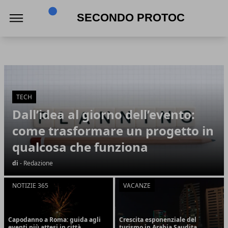
Secondo Protocollo
Secondo Protocollo
Articoli in Evidenza
TECH
Dall’idea al giorno dell’evento:
come trasformare un progetto in
qualcosa che funziona
di
- Redazione
NOTIZIE 365
VACANZE
Capodanno a Roma: guida agli
Crescita esponenziale del
eventi più attesi in città
turismo in Arabia Saudita