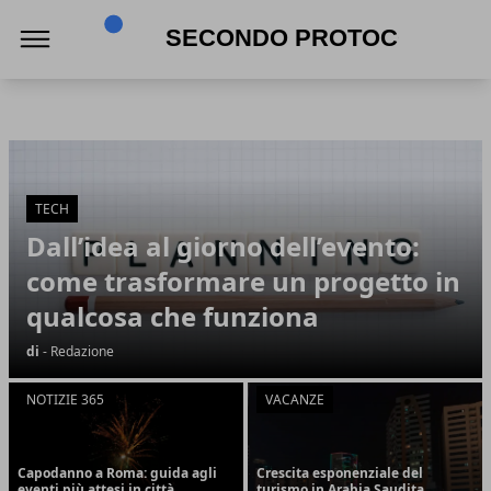
Secondo Protocollo
Secondo Protocollo
Articoli in Evidenza
TECH
Dall’idea al giorno dell’evento:
come trasformare un progetto in
qualcosa che funziona
di
- Redazione
NOTIZIE 365
VACANZE
Capodanno a Roma: guida agli
Crescita esponenziale del
eventi più attesi in città
turismo in Arabia Saudita