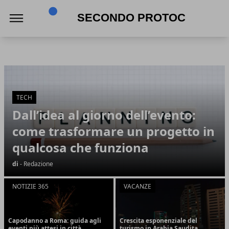
Secondo Protocollo
Secondo Protocollo
Articoli in Evidenza
TECH
Dall’idea al giorno dell’evento:
come trasformare un progetto in
qualcosa che funziona
di
- Redazione
NOTIZIE 365
VACANZE
Capodanno a Roma: guida agli
Crescita esponenziale del
eventi più attesi in città
turismo in Arabia Saudita