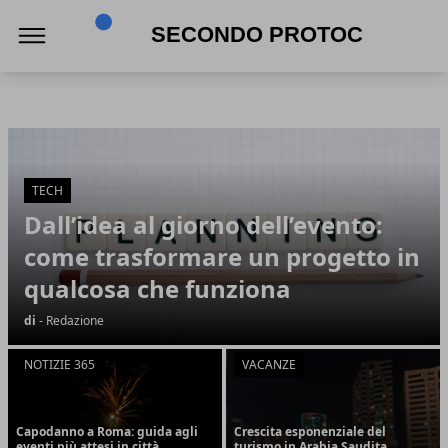
Secondo Protocollo
Secondo Protocollo
Articoli in Evidenza
TECH
Dall’idea al giorno dell’evento:
come trasformare un progetto in
qualcosa che funziona
di
- Redazione
NOTIZIE 365
VACANZE
Capodanno a Roma: guida agli
Crescita esponenziale del
eventi più attesi in città
turismo in Arabia Saudita