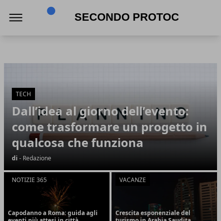
Secondo Protocollo
Secondo Protocollo
Articoli in Evidenza
TECH
Dall’idea al giorno dell’evento:
come trasformare un progetto in
qualcosa che funziona
di
- Redazione
NOTIZIE 365
VACANZE
Capodanno a Roma: guida agli
Crescita esponenziale del
eventi più attesi in città
turismo in Arabia Saudita